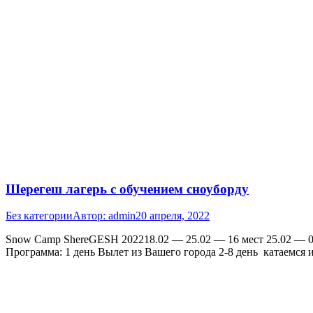
Шерегеш лагерь с обучением сноуборду
Без категории
Автор:
admin
20 апреля, 2022
Snow Camp ShereGESH 202218.02 — 25.02 — 16 мест 25.02 — 04
Программа: 1 день Вылет из Вашего города 2-8 день катаемся