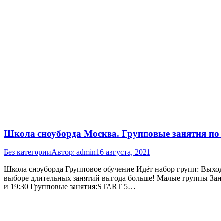
Школа сноуборда Москва. Групповые занятия по 
Без категории
Автор:
admin
16 августа, 2021
Школа сноуборда Групповое обучение Идёт набор групп: Выход
выборе длительных занятий выгода больше! Малые группы Занят
и 19:30 Групповые занятия:START 5…