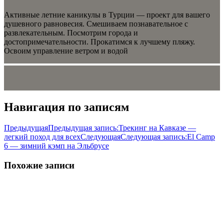
Активные летние каникулы в Турции — проект для вашего
душевного равновесия. Смешиваем познавательное с
развлекательным. Посмотрим города и
достопримечательности. Прокатимся к лучшему пляжу.
Освоим управление ветром и водой
Навигация по записям
Предыдущая
Предыдущая запись:
Трекинг на Кавказе —
легкий поход для всех
Следующая
Следующая запись:
El Camp
6 — зимний кэмп на Эльбрусе
Похожие записи