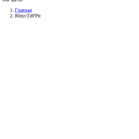
Главная
RhiycTdFPtc