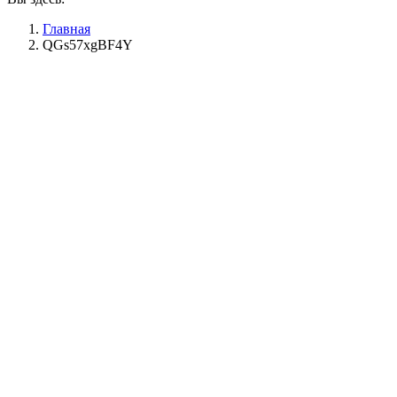
Главная
QGs57xgBF4Y