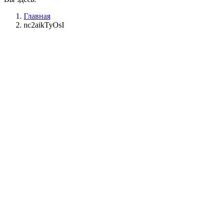
Главная
nc2aikTyOsI