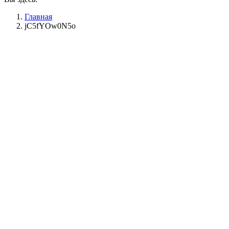
Главная
jC5fYOw0N5o